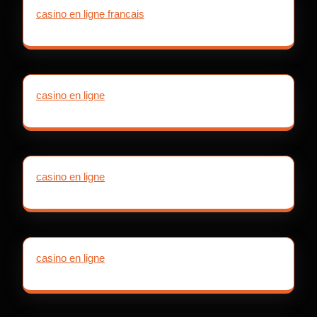
casino en ligne francais
casino en ligne
casino en ligne
casino en ligne