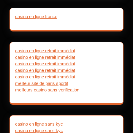
casino en ligne france
casino en ligne retrait immédiat
casino en ligne retrait immédiat
casino en ligne retrait immédiat
casino en ligne retrait immédiat
casino en ligne retrait immédiat
meilleur site de paris sportif
meilleurs casino sans verification
casino en ligne sans kyc
casino en ligne sans kyc