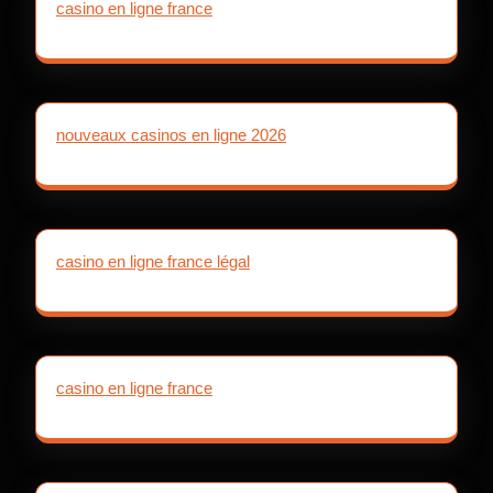
casino en ligne france
nouveaux casinos en ligne 2026
casino en ligne france légal
casino en ligne france