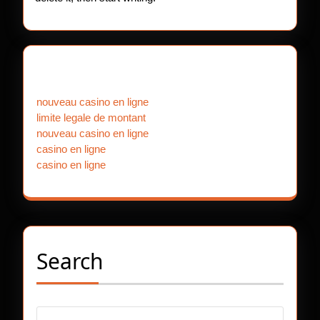
Our Partners
nouveau casino en ligne
limite legale de montant
nouveau casino en ligne
casino en ligne
casino en ligne
Search