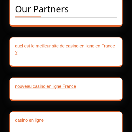
Our Partners
quel est le meilleur site de casino en ligne en France
?
nouveau casino en ligne France
casino en ligne