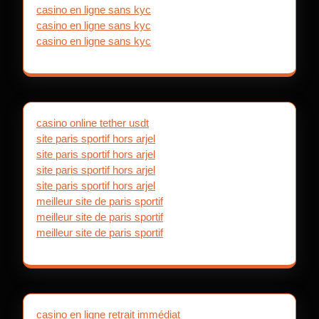
casino en ligne sans kyc
casino en ligne sans kyc
casino en ligne sans kyc
casino online tether usdt
site paris sportif hors arjel
site paris sportif hors arjel
site paris sportif hors arjel
site paris sportif hors arjel
meilleur site de paris sportif
meilleur site de paris sportif
meilleur site de paris sportif
casino en ligne retrait immédiat