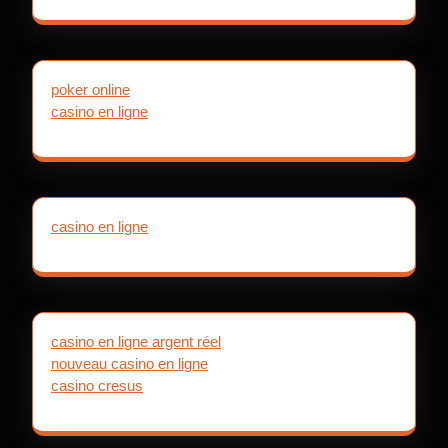
poker online
casino en ligne
casino en ligne
casino en ligne argent réel
nouveau casino en ligne
casino cresus