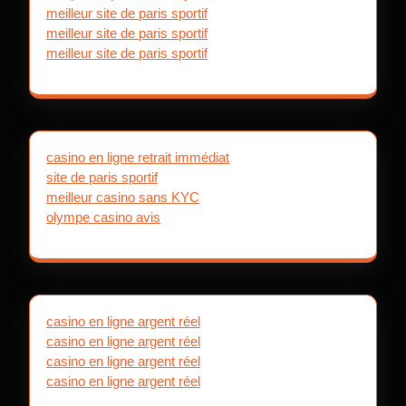
meilleur site de paris sportif
meilleur site de paris sportif
meilleur site de paris sportif
casino en ligne retrait immédiat
site de paris sportif
meilleur casino sans KYC
olympe casino avis
casino en ligne argent réel
casino en ligne argent réel
casino en ligne argent réel
casino en ligne argent réel