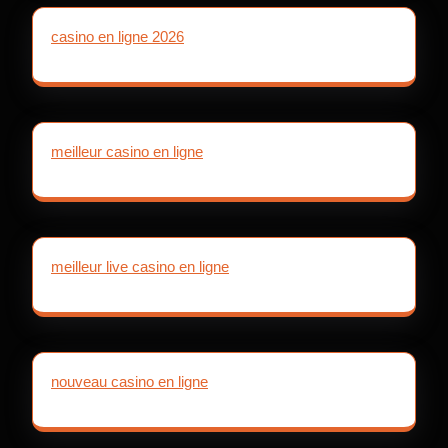
casino en ligne 2026
meilleur casino en ligne
meilleur live casino en ligne
nouveau casino en ligne