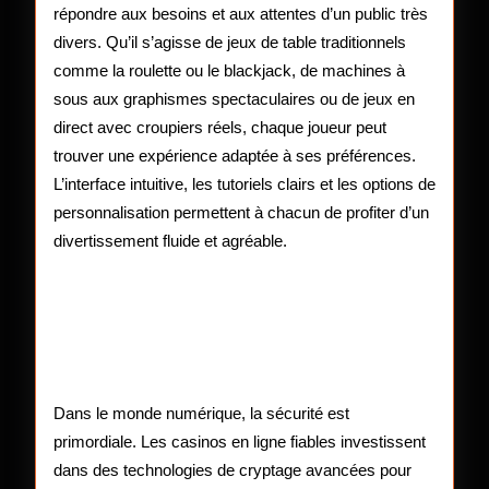
répondre aux besoins et aux attentes d’un public très
divers. Qu’il s’agisse de jeux de table traditionnels
comme la roulette ou le blackjack, de machines à
sous aux graphismes spectaculaires ou de jeux en
direct avec croupiers réels, chaque joueur peut
trouver une expérience adaptée à ses préférences.
L’interface intuitive, les tutoriels clairs et les options de
personnalisation permettent à chacun de profiter d’un
divertissement fluide et agréable.
La sécurité, pilier
fondamental du jeu en
ligne
Dans le monde numérique, la sécurité est
primordiale. Les casinos en ligne fiables investissent
dans des technologies de cryptage avancées pour