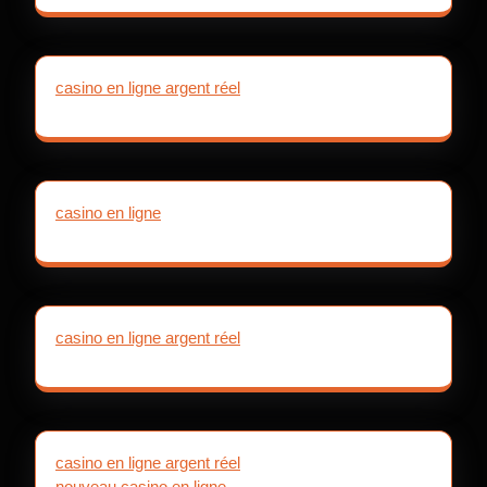
casino en ligne argent réel
casino en ligne
casino en ligne argent réel
casino en ligne argent réel
nouveau casino en ligne