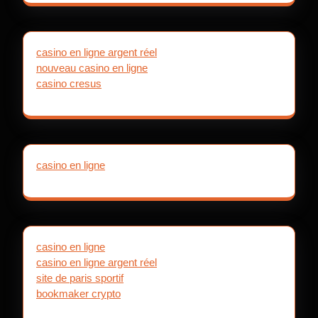
casino en ligne argent réel
nouveau casino en ligne
casino cresus
casino en ligne
casino en ligne
casino en ligne argent réel
site de paris sportif
bookmaker crypto