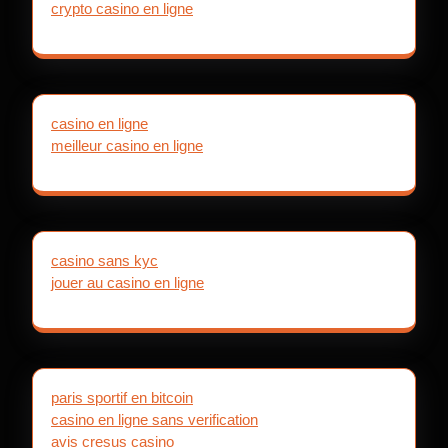
crypto casino en ligne
casino en ligne
meilleur casino en ligne
casino sans kyc
jouer au casino en ligne
paris sportif en bitcoin
casino en ligne sans verification
avis cresus casino