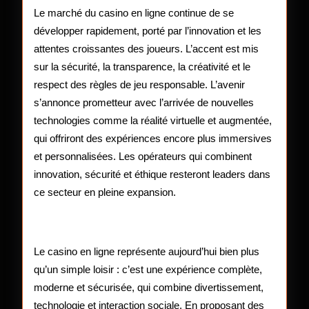
Le marché du casino en ligne continue de se
développer rapidement, porté par l’innovation et les
attentes croissantes des joueurs. L’accent est mis
sur la sécurité, la transparence, la créativité et le
respect des règles de jeu responsable. L’avenir
s’annonce prometteur avec l’arrivée de nouvelles
technologies comme la réalité virtuelle et augmentée,
qui offriront des expériences encore plus immersives
et personnalisées. Les opérateurs qui combinent
innovation, sécurité et éthique resteront leaders dans
ce secteur en pleine expansion.
Conclusion
Le casino en ligne représente aujourd’hui bien plus
qu’un simple loisir : c’est une expérience complète,
moderne et sécurisée, qui combine divertissement,
technologie et interaction sociale. En proposant des