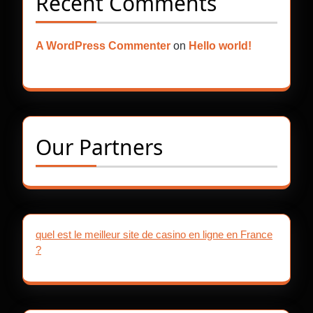
Recent Comments
A WordPress Commenter
on
Hello world!
Our Partners
quel est le meilleur site de casino en ligne en France
?