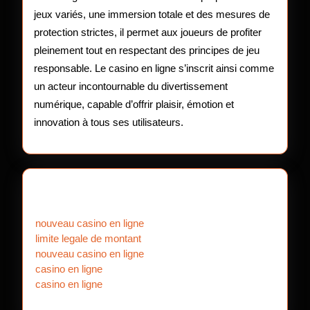
jeux variés, une immersion totale et des mesures de
protection strictes, il permet aux joueurs de profiter
pleinement tout en respectant des principes de jeu
responsable. Le casino en ligne s’inscrit ainsi comme
un acteur incontournable du divertissement
numérique, capable d’offrir plaisir, émotion et
innovation à tous ses utilisateurs.
Our Partners
nouveau casino en ligne
limite legale de montant
nouveau casino en ligne
casino en ligne
casino en ligne