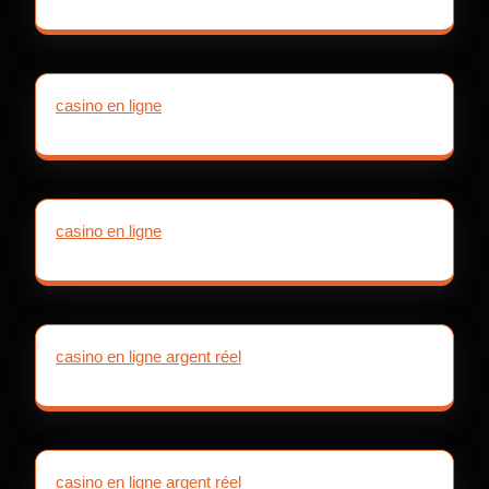
casino en ligne
casino en ligne
casino en ligne argent réel
casino en ligne argent réel